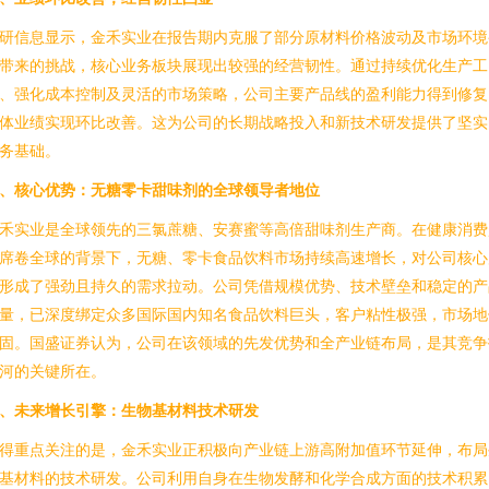
研信息显示，金禾实业在报告期内克服了部分原材料价格波动及市场环境
带来的挑战，核心业务板块展现出较强的经营韧性。通过持续优化生产工
、强化成本控制及灵活的市场策略，公司主要产品线的盈利能力得到修复
体业绩实现环比改善。这为公司的长期战略投入和新技术研发提供了坚实
务基础。
、核心优势：无糖零卡甜味剂的全球领导者地位
禾实业是全球领先的三氯蔗糖、安赛蜜等高倍甜味剂生产商。在健康消费
席卷全球的背景下，无糖、零卡食品饮料市场持续高速增长，对公司核心
形成了强劲且持久的需求拉动。公司凭借规模优势、技术壁垒和稳定的产
量，已深度绑定众多国际国内知名食品饮料巨头，客户粘性极强，市场地
固。国盛证券认为，公司在该领域的先发优势和全产业链布局，是其竞争
河的关键所在。
、未来增长引擎：生物基材料技术研发
得重点关注的是，金禾实业正积极向产业链上游高附加值环节延伸，布局
基材料的技术研发。公司利用自身在生物发酵和化学合成方面的技术积累