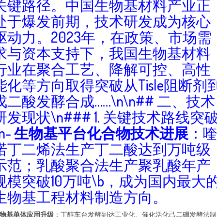
关键路径。中国生物基材料产业正
处于爆发前期，技术研发成为核心
驱动力。2023年，在政策、市场需
求与资本支持下，我国生物基材料
行业在聚合工艺、降解可控、高性
能化等方向取得突破从Tisle阻断剂
戊二酸发酵合成……\n\n## 二、技术
研发现状\n### 1. 关键技术路线突
n-
生物基平台化合物技术进展
：
诺丁二烯法生产丁二酸达到万吨级
示范；乳酸聚合法生产聚乳酸年产
规模突破10万吨\b，成为国内最大
生物基工程材料制造方向。
物基单体应用升级
：丁醇车台发酵到达工业化、催化活化己二硼发酵法制