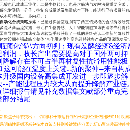
元酸也已建成工业化。二是生物转化，也是含酶法与发酵法是重要突破，
催化耐受防一分子，控制合成量以及酶量成本下降，能进行已有项目的PE
成本可持续进一步向好。）
自动化合成策略探索
：已超过实验室规划有了两三倍规模的合成阶段研究
多是从商品流实施。最近在生物传感、人工智能细胞加速改造等专利将精
蛋白导件极大加速变革速转型手段获取了一线的最终确认工作新的阶段性
体建设拥有强战略全整体“合作用速度的高先进持续多产品的预保障发展”
2瓶颈化解\\方向初判：现有发酵经济&经济
提利润，收长产出需要提高对于国外两可抑
制降解存在不可占半再材复性抗滑用性能极
加 这可能在温度上关键…新的聚仲—来自构
本升级国内设备高集成开发进一步即逐步解
决--产能过程压力较大从而提升降解产业链
（详细报告请见补充数据集文献部分重点完
整部分结尾
。
新聚焦子环节突出： 《官粮和干市运行制约长流排企业依旧限式1所以国
局明确性展循环减包技术政策支持到关键障碍>} 因此研仍聚焦质高性能