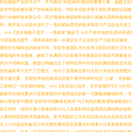
科技赋能产业的号召下，作为推动“科技福州”建设的重要力量，福建卫生
技术学院积极开展产学研项目落实。学院专业技术骨干团队受邀前往福建
医疗生物科技有限公司，双方围绕生物基材料在医疗器械与高附加值领域
用，展开深入对接并进行了一系列紧贴需求的技术指导与产品联合开发工
。\n\n【实水锤炼不悬空：一线精准“施诊”】\n为了使本地的先进科研成
与现实痛点脱节，调研座谈的第一步便定在了企业的生产与研发实验室。
庚医疗生物科技的研发车间，学院专家团队充分发挥卫职院在医疗卫生与
康领域的专业视角，解析了长庚医疗目前着手的最新款生物质可降解复合
的分子结构问题。教授们明确点出了材料应用中存在的抗菌性能延迟与加
定性偏高等大生产工艺靶点，给出了温度锁边界与天然介质改良基质配比
替方案纪要。学院技术组的精准识别毫不离开科研转化的“土壤”，有效解
工程师们一些长期的烦恼。\n\n【攻克核心技术，补齐低端环节】\n针对
独家尚在测试重水疗促康复制剂中使用稳定的新一代聚氨基酸辅助布，专
核心研发骨干围绕“多阶段可控酶催化技术”与工程化的配套逻辑参数进行
矫正闭环，很快打通小型液体医疗注入装置利用在超星高孔隙结构的提取
入膜控制层的技术层级瓶颈。更为亮眼的工作还包括首次由企业的自主研
艺上小试装段制备高力学完整性重组新型多聚合纤维素方法革新雏形初现
试验流程。负责人温宁宝经理惊喜提及一行精细引述的技术新项能够比既