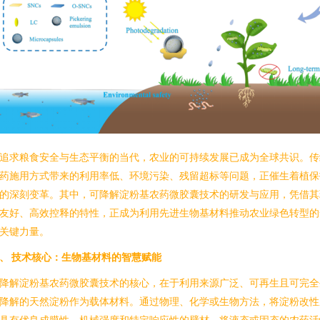
追求粮食安全与生态平衡的当代，农业的可持续发展已成为全球共识。传
药施用方式带来的利用率低、环境污染、残留超标等问题，正催生着植保
的深刻变革。其中，可降解淀粉基农药微胶囊技术的研发与应用，凭借其
友好、高效控释的特性，正成为利用先进生物基材料推动农业绿色转型的
关键力量。
、 技术核心：生物基材料的智慧赋能
降解淀粉基农药微胶囊技术的核心，在于利用来源广泛、可再生且可完全
降解的天然淀粉作为载体材料。通过物理、化学或生物方法，将淀粉改性
具有优良成膜性、机械强度和特定响应性的壁材，将液态或固态的农药活