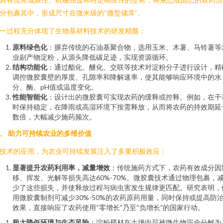
分包裹其中，形成尺寸在微米级的“微型储库”。
一过程充分体现了生物基材料技术的研发精髓：
原料绿色化
：摒弃传统的石油基聚合物，选用玉米、木薯、马铃薯等
业副产物淀粉，从源头降低碳足迹，实现资源循环。
结构功能化
：通过酯化、醚化、交联等技术对淀粉分子进行设计，精
调控微胶囊壁的厚度、孔隙率和降解速率，使其能够响应环境中的水
分、酶、pH值或温度变化。
性能智能化
：设计出的微胶囊可实现农药的缓释或控释。例如，在干
时保持稳定，在降雨或高湿环境下按需释放，从而将农药的持效期延
数倍，大幅减少施药频次。
、 助力可持续农业的多维价值
技术的应用，为农业可持续发展注入了多重积极效应：
显著提升农药利用率，减量增效
：传统施药方式下，农药有效成分因
移、挥发、光解等损失高达60%-70%。微胶囊技术通过物理包裹，
少了这些损失，并使释放过程与病虫害发生规律更匹配。研究表明，
用微胶囊制剂可减少30%-50%的农药原药用量，同时保持或提高防
效果，直接响应了农药使用“零增长”乃至“负增长”的国家行动。
极大降低环境与生态风险
：淀粉壁材在土壤中可被微生物完全分解为