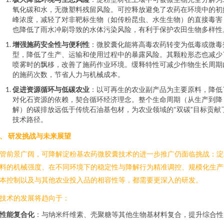
氧化碳和水，无微塑料残留风险。可控释放避免了农药在环境中的初
峰浓度，减轻了对非靶标生物（如传粉昆虫、水生生物）的直接毒害
也降低了雨水冲刷导致的水体污染风险，有利于保护农田生物多样性
增强施药安全性与便利性
：微胶囊化能将高毒农药转变为低毒或微毒
型，降低了生产、运输和使用过程中的暴露风险。其颗粒形态也减少
喷雾时的飘移，改善了施药作业环境。缓释特性可减少作物生长周期
的施药次数，节省人力与机械成本。
促进资源循环与低碳农业
：以可再生的农业副产品为主要原料，降低
对化石资源的依赖，契合循环经济理念。整个生命周期（从生产到降
解）的碳排放远低于传统石油基包材，为农业领域的“双碳”目标贡献
技术路径。
、 研发挑战与未来展望
管前景广阔，可降解淀粉基农药微胶囊技术的进一步推广仍面临挑战：淀
料的机械强度、在不同环境下的稳定性与降解行为精准调控、规模化生产
本控制以及与其他农业投入品的相容性等，都需要更深入的研发。
技术的发展将趋向于：
性能复合化
：与纳米纤维素、壳聚糖等其他生物基材料复合，提升综合性